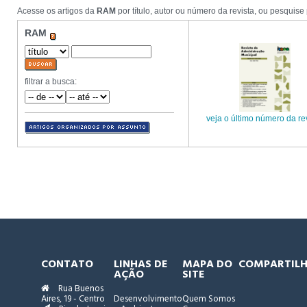
Acesse os artigos da
RAM
por título, autor ou número da revista, ou pesquise
RAM
filtrar a busca:
veja o último número da re
CONTATO
LINHAS DE
MAPA DO
COMPARTIL
AÇÃO
SITE
Rua Buenos
Aires, 19 - Centro
Desenvolvimento
Quem Somos