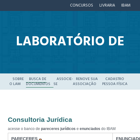
CONCURSOS
LIVRARIA
IBAM
LABORATÓRIO DE
SOBRE
BUSCA DE
ASSOCIE-
RENOVE SUA
CADASTRO
O LAM
DOCUMENTOS
SE
ASSOCIAÇÃO
PESSOA FÍSICA
ADMINISTRAÇÃO
Consultoria Jurídica
acesse o banco de
pareceres jurídicos
e
enunciados
do IBAM
PARECERES
ENUNCIA