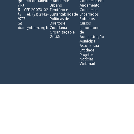
Rio de Janeiro
e Ambiente
Concursos em
/ RJ
Urbano
Andamento
CEP 20070-021
Território e
Concursos
Tel.: (21) 2142-
Sustentabilidade
Encerrados
9797
Políticas de
Sobre os
Direitos e
Cursos
ibam@ibam.org.br
Cidadania
Laboratório
Organização e
de
Gestão
Administração
Municipal
Associe sua
Entidade
Projetos
Notícias
Webmail